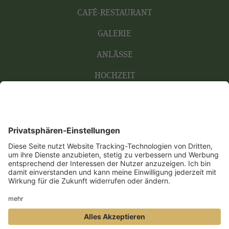
CAFÉ-RESTAURANT
GALERIE
ANLÄSSE
HOCHZEIT
KONTAKT
DATENSCHUTZ
IMPRESSUM
AGB
COOKIES